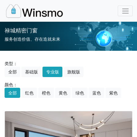
禄城精密门窗
服务创造价值、存在造就未来
类型：
全部
基础版
专业版
旗舰版
颜色：
全部
红色
橙色
黄色
绿色
蓝色
紫色