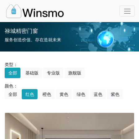
禄城精密门窗
服务创造价值、存在造就未来
类型：
全部
基础版
专业版
旗舰版
颜色：
全部
红色
橙色
黄色
绿色
蓝色
紫色