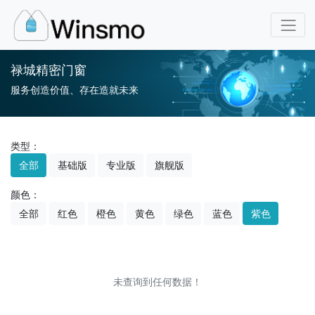
禄城精密门窗
服务创造价值、存在造就未来
类型：
全部
基础版
专业版
旗舰版
颜色：
全部
红色
橙色
黄色
绿色
蓝色
紫色
未查询到任何数据！