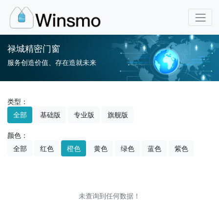
禄城精密门窗
服务创造价值、存在造就未来
类型：
全部
基础版
专业版
旗舰版
颜色：
全部
红色
橙色
黄色
绿色
蓝色
紫色
未查询到任何数据！