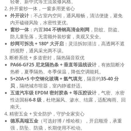
轻奢、新中式等主流装修风格。
2. 外开窗纱一体，一窗多用更省心
外开设计
：不占室内空间，通风顺畅，清洁便捷，避免
内开磕碰风险，水密性更优。
窗纱一体
：内置
304 不锈钢高清金刚网
，防蚊、防盗、
防儿童坠落，无需额外装纱窗，美观又安全。
纱网可拆洗 + 180° 大开启
：灵活拆卸清洁，高透网不遮
挡视野，通风采光两不误。
3. 断桥系统 + 多道密封，隔热隔音双优
PA66-GF25 尼龙隔热条 + 垂直等温线设计
，有效阻断冷
热桥，夏季隔热、冬季保温，降低空调能耗。
5+20A+5 中空钢化玻璃 + 氩气填充
，隔音约
35-40 分
贝
，隔绝城市喧嚣，室内静谧舒适。
五道汽车级 EPDM 密封胶条 + 等压腔设计
，气密、水密
性达国标
6-8 级
，杜绝漏风、渗水、结露，适配梅雨、回
南天。
4. 精密五金 + 安全防护，守护全家安心
德系高端五金
（可选好博 / 维哈根），开启顺滑，承重
强，防坠、防撬，长期使用不松动。