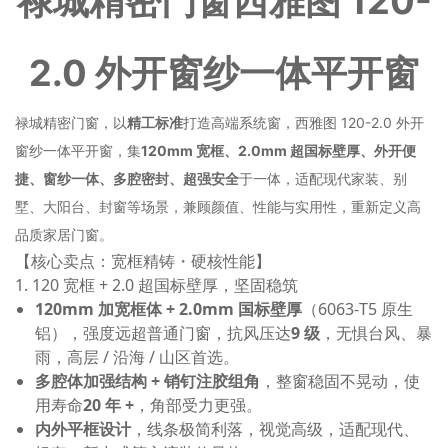
禄城精密门窗西雅图 120-
2.0 外开窗纱一体平开窗
禄城精密门窗，以
精工标准
打造高端系统窗，西雅图 120-2.0 外开
窗纱一体平开窗，集
120mm 宽框、2.0mm 超国标壁厚、外开便
捷、窗纱一体、多腔密封、超强安全
于一体，适配现代家装、别
墅、大阳台、封窗等场景，兼顾颜值、性能与实用性，重新定义高
品质家居门窗。
【核心卖点：宽框精铸・硬核性能】
1. 120 宽框 + 2.0 超国标壁厚，坚固稳筑
120mm 加宽框体 + 2.0mm 国标壁厚
（6063-T5 原生
铝），强度远超普通门窗，抗风压达
9 级
，无惧台风、暴
雨，高层 / 沿海 / 山区首选。
多腔体加强结构 + 销钉注胶组角
，整窗稳固不晃动，使
用寿命
20 年 +
，角部受力更强。
内外平框设计
，线条极简利落，视觉高级，适配现代、