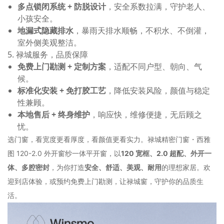
多点锁闭系统 + 防脱设计
，安全系数拉满，守护老人、
小孩安全。
地漏式隐藏排水
，暴雨天排水顺畅，不积水、不倒灌，
室外侧美观整洁。
5. 禄城服务，品质保障
免费上门勘测 + 定制方案
，适配不同户型、朝向、气
候。
标准化安装 + 免打胶工艺
，降低安装风险，颜值与稳定
性兼顾。
本地售后 + 终身维护
，响应快，维修便捷，无后顾之
忧。
选门窗，看宽度更看厚度，看颜值更看实力。禄城精密门窗・西雅
图 120-2.0 外开窗纱一体平开窗，以
120 宽框、2.0 超配、外开一
体、多腔密封
，为你打造
安全、舒适、美观、耐用
的理想家居。欢
迎到店体验，或预约免费上门勘测，让禄城窗，守护你的品质生
活。